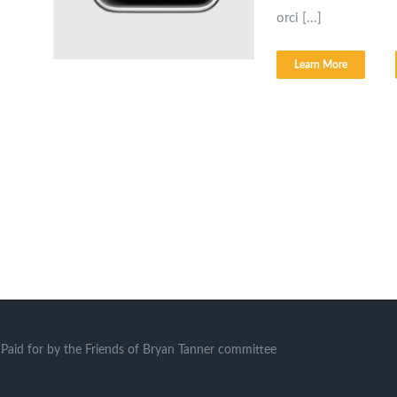
orci [...]
Learn More
Paid for by the Friends of Bryan Tanner committee