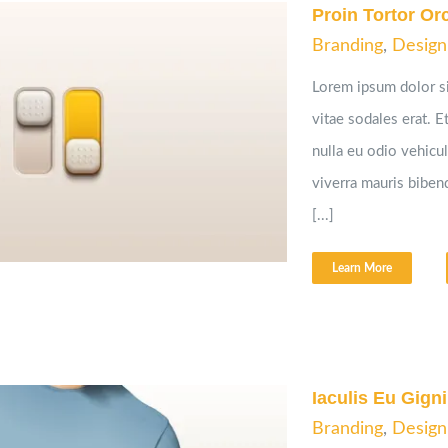
Proin Tortor Or
Branding
,
Design
Lorem ipsum dolor si
vitae sodales erat. Et
nulla eu odio vehicula
viverra mauris bibe
[...]
Learn More
Iaculis Eu Gigni
Branding
,
Design