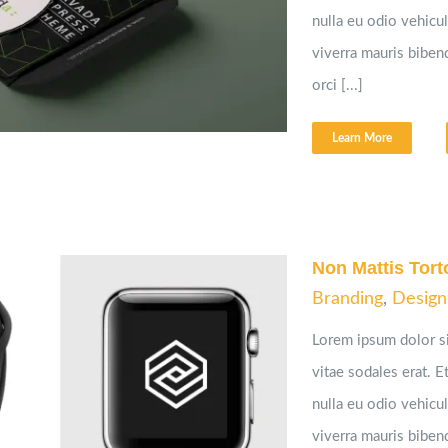
nulla eu odio vehicula
viverra mauris bibe
orci [...]
Learn More
Non Mattis Tort
Branding
,
Design
Lorem ipsum dolor si
vitae sodales erat. Et
nulla eu odio vehicula
viverra mauris bibe