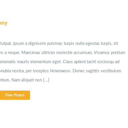
ony
utpat, ipsum a dignissim pulvinar, turpis nulla egestas turpis, sit
nc a neque. Maecenas ultrices molestie accumsan. Vivamus pretium
venenatis mauris elementum eget. Class aptent taciti sociosqu ad
conubia nostra, per inceptos himenaeos. Donec sagittis vestibulum
ntum. Nam aliquet non [...]
View Project