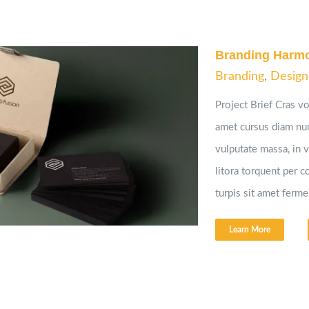
Branding Harm
Branding
,
Design
Project Brief Cras vol
amet cursus diam nu
vulputate massa, in 
litora torquent per 
turpis sit amet ferme
Learn More